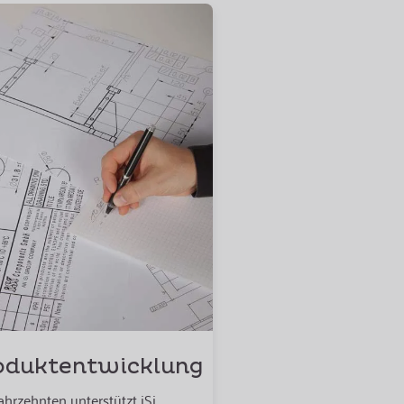
oduktentwicklung
Jahrzehnten unterstützt iSi