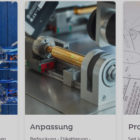
Anpassung
Pr
gen
Bedruckung - Etikettierung -
Seit 