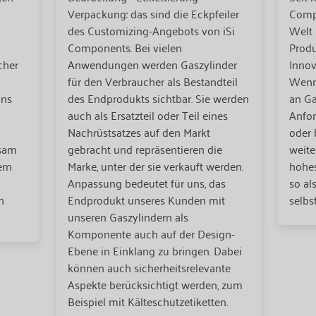
Verpackung: das sind die Eckpfeiler
Compo
des Customizing-Angebots von iSi
Welt 
Components. Bei vielen
Produ
cher
Anwendungen werden Gaszylinder
Innov
für den Verbraucher als Bestandteil
Wenn 
uns
des Endprodukts sichtbar. Sie werden
an Ga
auch als Ersatzteil oder Teil eines
Anfo
Nachrüstsatzes auf den Markt
oder
nsam
gebracht und repräsentieren die
weite
ern
Marke, unter der sie verkauft werden.
hohes
Anpassung bedeutet für uns, das
so al
n
Endprodukt unseres Kunden mit
selbs
unseren Gaszylindern als
Komponente auch auf der Design-
Ebene in Einklang zu bringen. Dabei
können auch sicherheitsrelevante
Aspekte berücksichtigt werden, zum
Beispiel mit Kälteschutzetiketten.