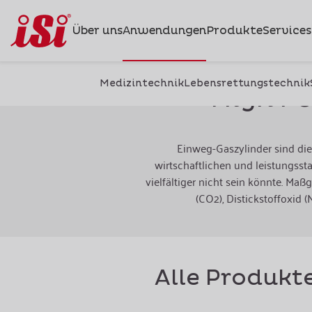
Über uns
Anwendungen
Produkte
Services
Medizintechnik
Lebensrettungstechnik
High P
Einweg-Gaszylinder sind die
wirtschaftlichen und leistungss
vielfältiger nicht sein könnte. M
(CO2), Distickstoffoxid 
Alle Produkt