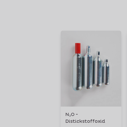
N₂O -
Distickstoffoxid