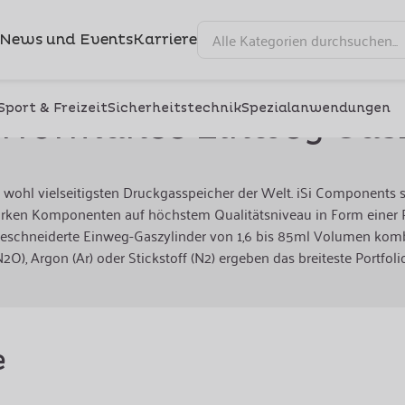
News und Events
Karriere
Sport & Freizeit
Sicherheitstechnik
Spezialanwendungen
erformance Einweg Gasz
 wohl vielseitigsten Druckgasspeicher der Welt. iSi Components s
tarken Komponenten auf höchstem Qualitätsniveau in Form einer P
aßgeschneiderte Einweg-Gaszylinder von 1,6 bis 85ml Volumen kom
(N2O), Argon (Ar) oder Stickstoff (N2) ergeben das breiteste Portfo
e