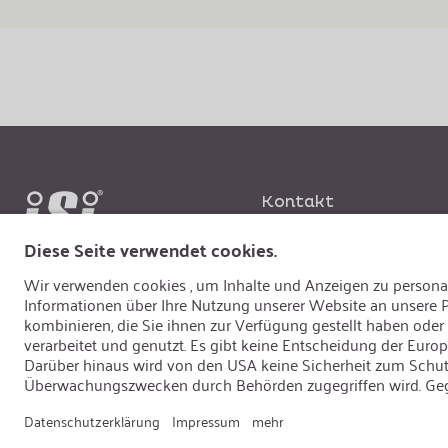
Kontakt
iSi Group
iSi Automotive
iSi Culinary
iSi Wearables
Karriere