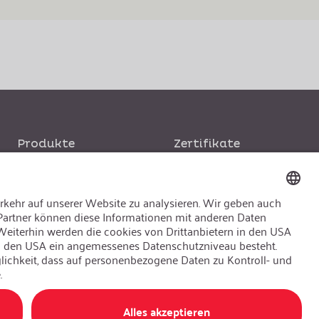
Produkte
Zertifikate
CO₂ - Kohlendioxid
N₂O - Distickstoffoxid
Ar - Argon & Helium
Spezialfüllungen