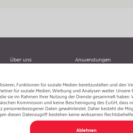
Über uns
Anwendungen
Nachhaltigkeit
Medizintechnik
Qualität
Lebensrettungstechnik
Sport & Freizeit
Sicherheitstechnik
Spezialanwendungen
Sprache ändern
:
Deutsch
Besuchen Sie uns auch auf: